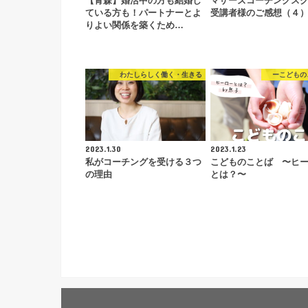
【青森】婚活中の方も結婚し
マザーズコーチングス
ている方も！パートナーとよ
受講者様のご感想（４
りよい関係を築くため…
わたしらしく働く・生きる
ーこどもの
2023.1.30
2023.1.23
私がコーチングを受ける３つ
こどものことば 〜ヒ
の理由
とは？〜