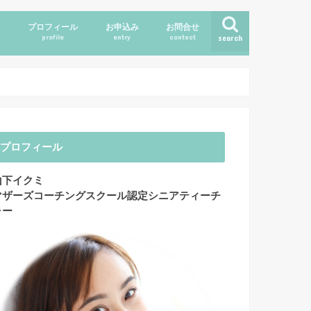
ス
プロフィール
お申込み
お問合せ
profile
entry
contact
search
プロフィール
山下イクミ
マザーズコーチングスクール認定シニアティーチ
ャー