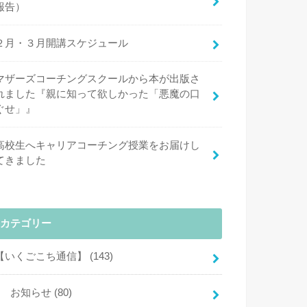
報告）
２月・３月開講スケジュール
マザーズコーチングスクールから本が出版さ
れました『親に知って欲しかった「悪魔の口
ぐせ」』
高校生へキャリアコーチング授業をお届けし
てきました
カテゴリー
【いくごこち通信】
(143)
お知らせ
(80)