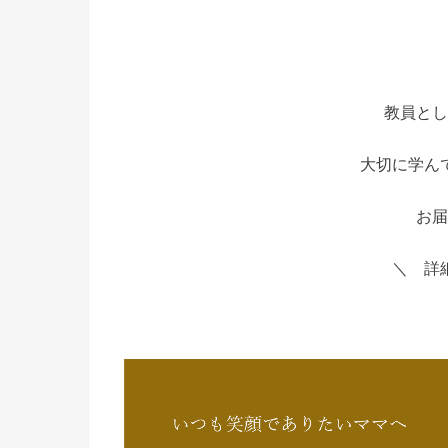
教員とし
大切に学ん
お届
＼ 詳