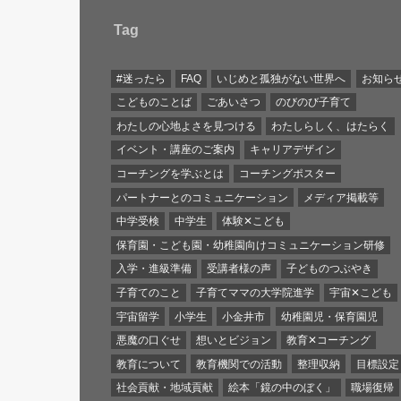
Tag
#迷ったら
FAQ
いじめと孤独がない世界へ
お知ら
こどものことば
ごあいさつ
のびのび子育て
わたしの心地よさを見つける
わたしらしく、はたらく
イベント・講座のご案内
キャリアデザイン
コーチングを学ぶとは
コーチングポスター
パートナーとのコミュニケーション
メディア掲載等
中学受検
中学生
体験✕こども
保育園・こども園・幼稚園向けコミュニケーション研修
入学・進級準備
受講者様の声
子どものつぶやき
子育てのこと
子育てママの大学院進学
宇宙✕こども
宇宙留学
小学生
小金井市
幼稚園児・保育園児
悪魔の口ぐせ
想いとビジョン
教育✕コーチング
教育について
教育機関での活動
整理収納
目標設定
社会貢献・地域貢献
絵本「鏡の中のぼく」
職場復帰