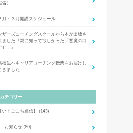
報告）
２月・３月開講スケジュール
マザーズコーチングスクールから本が出版さ
れました『親に知って欲しかった「悪魔の口
ぐせ」』
高校生へキャリアコーチング授業をお届けし
てきました
カテゴリー
【いくごこち通信】
(143)
お知らせ
(80)