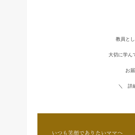
教員とし
大切に学ん
お届
＼ 詳