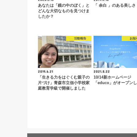
あなたは「鏡の中のぼく」と
「 余白 」のある美しさ
どんな大切なものを見つけま
したか？
活動報告
お知
2019.6.21
2021.8.22
「生きる力をはぐくむ親子の
10/14新ホームページ
片づけ」青森市立佃小学校家
「educo」がオープン
庭教育学級で開催しました