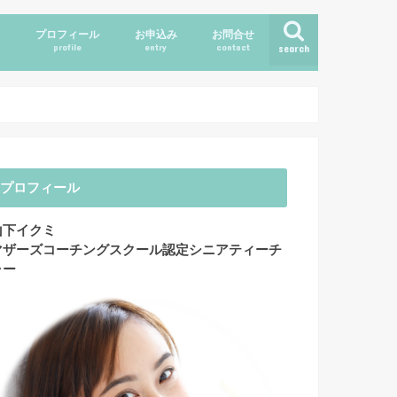
ス
プロフィール
お申込み
お問合せ
profile
entry
contact
search
プロフィール
山下イクミ
マザーズコーチングスクール認定シニアティーチ
ャー