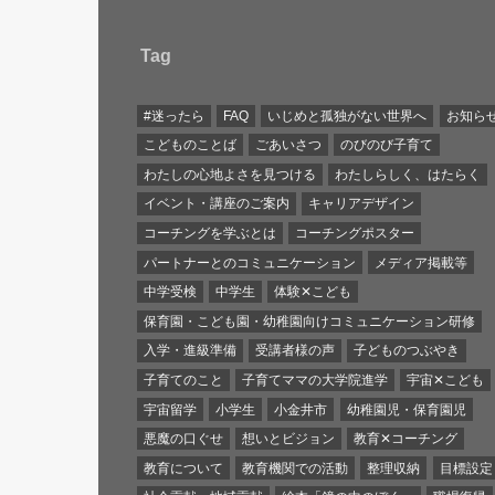
Tag
#迷ったら
FAQ
いじめと孤独がない世界へ
お知ら
こどものことば
ごあいさつ
のびのび子育て
わたしの心地よさを見つける
わたしらしく、はたらく
イベント・講座のご案内
キャリアデザイン
コーチングを学ぶとは
コーチングポスター
パートナーとのコミュニケーション
メディア掲載等
中学受検
中学生
体験✕こども
保育園・こども園・幼稚園向けコミュニケーション研修
入学・進級準備
受講者様の声
子どものつぶやき
子育てのこと
子育てママの大学院進学
宇宙✕こども
宇宙留学
小学生
小金井市
幼稚園児・保育園児
悪魔の口ぐせ
想いとビジョン
教育✕コーチング
教育について
教育機関での活動
整理収納
目標設定