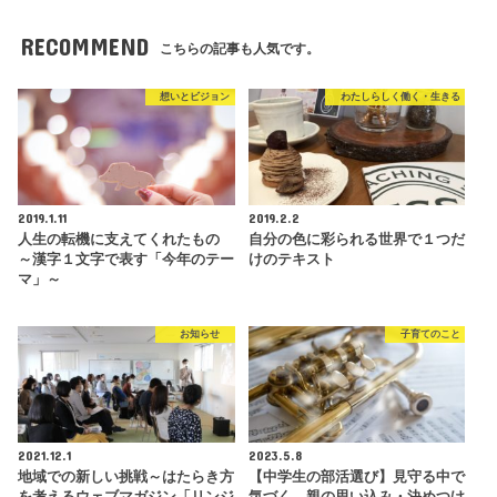
RECOMMEND
こちらの記事も人気です。
想いとビジョン
わたしらしく働く・生きる
2019.1.11
2019.2.2
人生の転機に支えてくれたもの
自分の色に彩られる世界で１つだ
～漢字１文字で表す「今年のテー
けのテキスト
マ」～
お知らせ
子育てのこと
2021.12.1
2023.5.8
地域での新しい挑戦～はたらき方
【中学生の部活選び】見守る中で