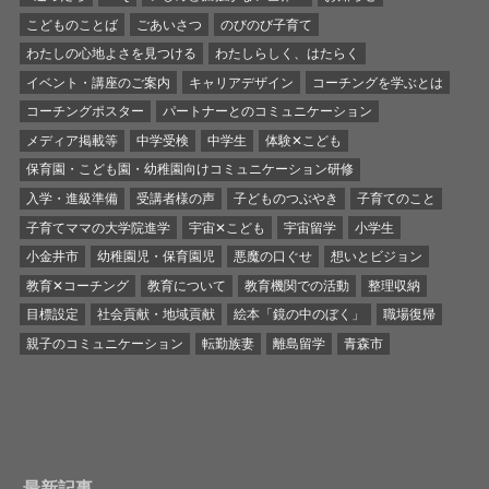
こどものことば
ごあいさつ
のびのび子育て
わたしの心地よさを見つける
わたしらしく、はたらく
イベント・講座のご案内
キャリアデザイン
コーチングを学ぶとは
コーチングポスター
パートナーとのコミュニケーション
メディア掲載等
中学受検
中学生
体験✕こども
保育園・こども園・幼稚園向けコミュニケーション研修
入学・進級準備
受講者様の声
子どものつぶやき
子育てのこと
子育てママの大学院進学
宇宙✕こども
宇宙留学
小学生
小金井市
幼稚園児・保育園児
悪魔の口ぐせ
想いとビジョン
教育✕コーチング
教育について
教育機関での活動
整理収納
目標設定
社会貢献・地域貢献
絵本「鏡の中のぼく」
職場復帰
親子のコミュニケーション
転勤族妻
離島留学
青森市
最新記事