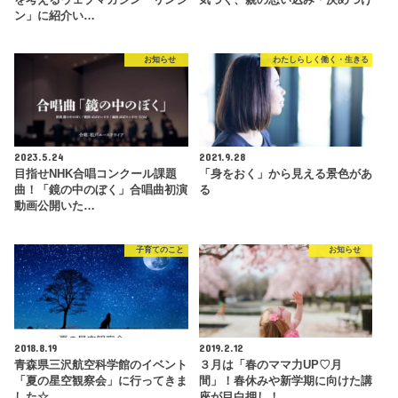
を考えるウェブマガジン「リンジ
気づく、親の思い込み・決めつけ
ン」に紹介い…
お知らせ
わたしらしく働く・生きる
2023.5.24
2021.9.28
目指せNHK合唱コンクール課題
「身をおく」から見える景色があ
曲！「鏡の中のぼく」合唱曲初演
る
動画公開いた…
子育てのこと
お知らせ
2018.8.19
2019.2.12
青森県三沢航空科学館のイベント
３月は「春のママ力UP♡月
「夏の星空観察会」に行ってきま
間」！春休みや新学期に向けた講
した☆
座が目白押し！