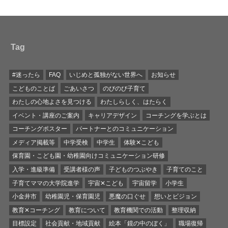
Tag
#迷ったら
FAQ
いじめと孤独がない世界へ
お知らせ
こどものことば
ごあいさつ
のびのび子育て
わたしの心地よさを見つける
わたしらしく、はたらく
イベント・講座のご案内
キャリアデザイン
コーチングを学ぶとは
コーチングポスター
パートナーとのコミュニケーション
メディア掲載等
中学受検
中学生
体験✕こども
保育園・こども園・幼稚園向けコミュニケーション研修
入学・進級準備
受講者様の声
子どものつぶやき
子育てのこと
子育てママの大学院進学
宇宙✕こども
宇宙留学
小学生
小金井市
幼稚園児・保育園児
悪魔の口ぐせ
想いとビジョン
教育✕コーチング
教育について
教育機関での活動
整理収納
目標設定
社会貢献・地域貢献
絵本「鏡の中のぼく」
職場復帰