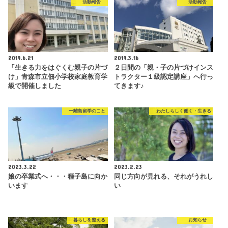
活動報告
活動報告
2019.6.21
2019.3.16
「生きる力をはぐくむ親子の片づ
２日間の「親・子の片づけインス
け」青森市立佃小学校家庭教育学
トラクター１級認定講座」へ行っ
級で開催しました
てきます♪
ー離島留学のこと
わたしらしく働く・生きる
2023.3.22
2023.2.23
娘の卒業式へ・・・種子島に向か
同じ方向が見れる、それがうれし
います
い
暮らしを整える
お知らせ