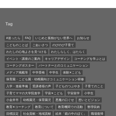
Tag
#迷ったら
FAQ
いじめと孤独がない世界へ
お知らせ
こどものことば
ごあいさつ
のびのび子育て
わたしの心地よさを見つける
わたしらしく、はたらく
イベント・講座のご案内
キャリアデザイン
コーチングを学ぶとは
コーチングポスター
パートナーとのコミュニケーション
メディア掲載等
中学受検
中学生
体験✕こども
保育園・こども園・幼稚園向けコミュニケーション研修
入学・進級準備
受講者様の声
子どものつぶやき
子育てのこと
子育てママの大学院進学
宇宙✕こども
宇宙留学
小学生
小金井市
幼稚園児・保育園児
悪魔の口ぐせ
想いとビジョン
教育✕コーチング
教育について
教育機関での活動
整理収納
目標設定
社会貢献・地域貢献
絵本「鏡の中のぼく」
職場復帰