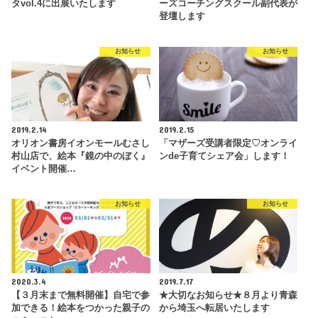
タvol.4に出展いたします
ーズコーチングスクール副代表が
登壇します
お知らせ
お知らせ
2019.2.14
2019.2.15
オリオン書房イオンモールむさし
「マザーズ受講者限定♡オンライ
村山店で、絵本『鏡の中のぼく』
ンde子育てシェア会」します！
イベント開催…
お知らせ
お知らせ
2020.3.4
2019.7.17
【３月末まで無料開催】自宅で参
★大切なお知らせ★８月より青森
加できる！絵本をつかった親子の
から埼玉へ転居いたします