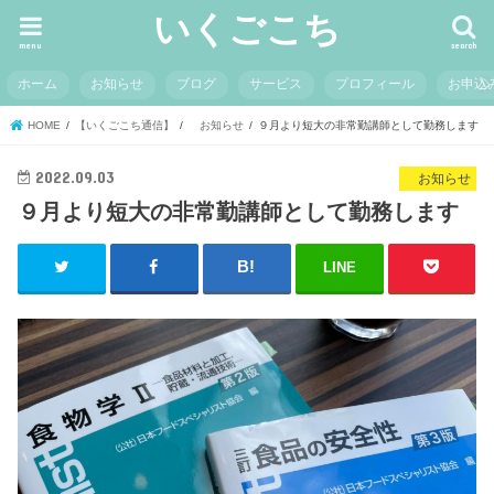
いくごこち
menu
search
ホーム
お知らせ
ブログ
サービス
プロフィール
お申込
HOME
【いくごこち通信】
お知らせ
９月より短大の非常勤講師として勤務します
2022.09.03
お知らせ
９月より短大の非常勤講師として勤務します
LINE