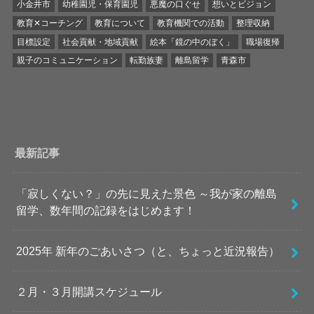
小金井市
幼稚園児・保育園児
悪魔の口ぐせ
想いとビジョン
教育✕コーチング
教育について
教育機関での活動
整理収納
目標設定
社会貢献・地域貢献
絵本「鏡の中のぼく」
職場復帰
親子のコミュニケーション
転勤族妻
離島留学
青森市
最新記事
「寂しくない？」の先に見えた景色 ～我が家の離島
留学、数年間の記録をはじめます！
2025年 新年のごあいさつ（と、ちょっと近況報告）
２月・３月開講スケジュール