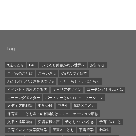
Tag
#迷ったら
FAQ
いじめと孤独がない世界へ
お知らせ
こどものことば
ごあいさつ
のびのび子育て
わたしの心地よさを見つける
わたしらしく、はたらく
イベント・講座のご案内
キャリアデザイン
コーチングを学ぶとは
コーチングポスター
パートナーとのコミュニケーション
メディア掲載等
中学受検
中学生
体験✕こども
保育園・こども園・幼稚園向けコミュニケーション研修
入学・進級準備
受講者様の声
子どものつぶやき
子育てのこと
子育てママの大学院進学
宇宙✕こども
宇宙留学
小学生