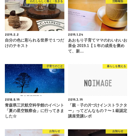
わたしらしく働く・生きる
活動報告
2019.2.2
2019.1.24
自分の色に彩られる世界で１つだ
あおもり子育てママのわいわいお
けのテキスト
茶会 2019.1【１年の成長を褒め
て、新…
子育てのこと
暮らしを整える
2018.8.19
2019.3.19
青森県三沢航空科学館のイベント
「親・子の片づけインストラクタ
「夏の星空観察会」に行ってきま
ー」ってどんなもの？〜１級認定
した☆
講座受講レポ
お知らせ
お知らせ