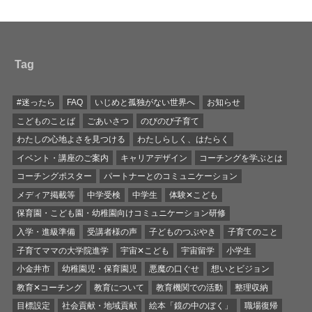
Tag
#迷ったら
FAQ
いじめと孤独がない世界へ
お知らせ
こどものことば
ごあいさつ
のびのび子育て
わたしの心地よさを見つける
わたしらしく、はたらく
イベント・講座のご案内
キャリアデザイン
コーチングを学ぶとは
コーチングポスター
パートナーとのコミュニケーション
メディア掲載等
中学受検
中学生
体験✕こども
保育園・こども園・幼稚園向けコミュニケーション研修
入学・進級準備
受講者様の声
子どものつぶやき
子育てのこと
子育てママの大学院進学
宇宙✕こども
宇宙留学
小学生
小金井市
幼稚園児・保育園児
悪魔の口ぐせ
想いとビジョン
教育✕コーチング
教育について
教育機関での活動
整理収納
目標設定
社会貢献・地域貢献
絵本「鏡の中のぼく」
職場復帰