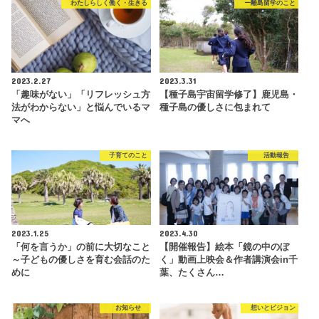
わたしらしく働く・生きる
ー離島留学のこと
2023.2.27
2023.3.31
「趣味がない」「リフレッシュ方
【種子島宇宙留学修了】鹿児島・
法がわからない」と悩んでいるマ
種子島の優しさに包まれて
マへ
子育てのこと
活動報告
2023.1.25
2023.4.30
「何を言うか」の前に大切なこと
【開催報告】絵本「鏡の中のぼ
～子どもの優しさを育む会話のた
く」動画上映会＆作者講演会in千
めに
葉、たくさん…
お知らせ
想いとビジョン