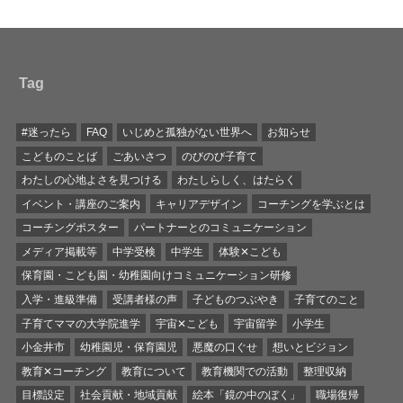
Tag
#迷ったら
FAQ
いじめと孤独がない世界へ
お知らせ
こどものことば
ごあいさつ
のびのび子育て
わたしの心地よさを見つける
わたしらしく、はたらく
イベント・講座のご案内
キャリアデザイン
コーチングを学ぶとは
コーチングポスター
パートナーとのコミュニケーション
メディア掲載等
中学受検
中学生
体験✕こども
保育園・こども園・幼稚園向けコミュニケーション研修
入学・進級準備
受講者様の声
子どものつぶやき
子育てのこと
子育てママの大学院進学
宇宙✕こども
宇宙留学
小学生
小金井市
幼稚園児・保育園児
悪魔の口ぐせ
想いとビジョン
教育✕コーチング
教育について
教育機関での活動
整理収納
目標設定
社会貢献・地域貢献
絵本「鏡の中のぼく」
職場復帰