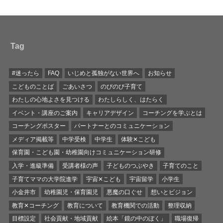
Tag
#迷ったら
FAQ
いじめと孤独がない世界へ
お知らせ
こどものことば
ごあいさつ
のびのび子育て
わたしの心地よさを見つける
わたしらしく、はたらく
イベント・講座のご案内
キャリアデザイン
コーチングを学ぶとは
コーチングポスター
パートナーとのコミュニケーション
メディア掲載等
中学受検
中学生
体験✕こども
保育園・こども園・幼稚園向けコミュニケーション研修
入学・進級準備
受講者様の声
子どものつぶやき
子育てのこと
子育てママの大学院進学
宇宙✕こども
宇宙留学
小学生
小金井市
幼稚園児・保育園児
悪魔の口ぐせ
想いとビジョン
教育✕コーチング
教育について
教育機関での活動
整理収納
目標設定
社会貢献・地域貢献
絵本「鏡の中のぼく」
職場復帰