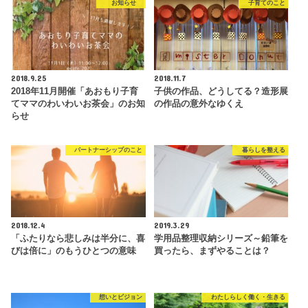
お知らせ
子育てのこと
2018.9.25
2018.11.7
2018年11月開催「あおもり子育
子供の作品、どうしてる？造形展
てママのわいわいお茶会」のお知
の作品の意外なゆくえ
らせ
パートナーシップのこと
暮らしを整える
2018.12.4
2019.3.29
「ふたりなら悲しみは半分に、喜
学用品整理収納シリーズ～鉛筆を
びは倍に」のもうひとつの意味
買ったら、まずやることは？
想いとビジョン
わたしらしく働く・生きる