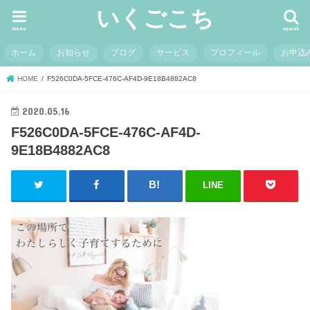
いくごこち
menu
search
ホーム
お知らせ
ブログ
サービス
プロフィール
お申込
HOME
F526C0DA-5FCE-476C-AF4D-9E18B4882AC8
2020.05.16
F526C0DA-5FCE-476C-AF4D-
9E18B4882AC8
LINE