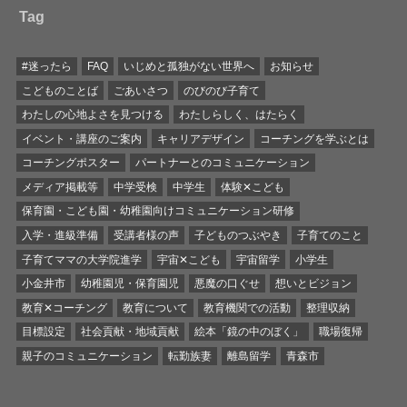
Tag
#迷ったら
FAQ
いじめと孤独がない世界へ
お知らせ
こどものことば
ごあいさつ
のびのび子育て
わたしの心地よさを見つける
わたしらしく、はたらく
イベント・講座のご案内
キャリアデザイン
コーチングを学ぶとは
コーチングポスター
パートナーとのコミュニケーション
メディア掲載等
中学受検
中学生
体験✕こども
保育園・こども園・幼稚園向けコミュニケーション研修
入学・進級準備
受講者様の声
子どものつぶやき
子育てのこと
子育てママの大学院進学
宇宙✕こども
宇宙留学
小学生
小金井市
幼稚園児・保育園児
悪魔の口ぐせ
想いとビジョン
教育✕コーチング
教育について
教育機関での活動
整理収納
目標設定
社会貢献・地域貢献
絵本「鏡の中のぼく」
職場復帰
親子のコミュニケーション
転勤族妻
離島留学
青森市