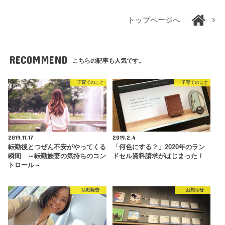
トップページへ
RECOMMEND
こちらの記事も人気です。
子育てのこと
子育てのこと
2019.11.17
2019.2.4
転勤後とつぜん不安がやってくる
「何色にする？」2020年のラン
瞬間 ～転勤族妻の気持ちのコン
ドセル資料請求がはじまった！
トロール～
活動報告
お知らせ