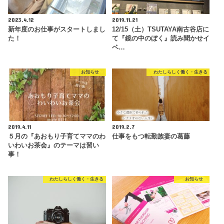
2023.4.12
2019.11.21
新年度のお仕事がスタートしまし
12/15（土）TSUTAYA南古谷店に
た！
て『鏡の中のぼく』読み聞かせイ
ベ…
お知らせ
わたしらしく働く・生きる
2019.4.11
2019.2.7
５月の『あおもり子育てママのわ
仕事をもつ転勤族妻の葛藤
いわいお茶会』のテーマは習い
事！
わたしらしく働く・生きる
お知らせ