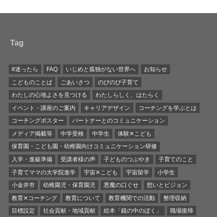
Tag
#迷ったら
FAQ
いじめと孤独がない世界へ
お知らせ
こどものことば
ごあいさつ
のびのび子育て
わたしの心地よさを見つける
わたしらしく、はたらく
イベント・講座のご案内
キャリアデザイン
コーチングを学ぶとは
コーチングポスター
パートナーとのコミュニケーション
メディア掲載等
中学受検
中学生
体験✕こども
保育園・こども園・幼稚園向けコミュニケーション研修
入学・進級準備
受講者様の声
子どものつぶやき
子育てのこと
子育てママの大学院進学
宇宙✕こども
宇宙留学
小学生
小金井市
幼稚園児・保育園児
悪魔の口ぐせ
想いとビジョン
教育✕コーチング
教育について
教育機関での活動
整理収納
目標設定
社会貢献・地域貢献
絵本「鏡の中のぼく」
職場復帰