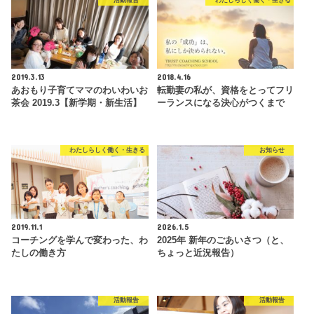
活動報告
わたしらしく働く・生きる
2019.3.13
2018.4.16
あおもり子育てママのわいわいお
転勤妻の私が、資格をとってフリ
茶会 2019.3【新学期・新生活】
ーランスになる決心がつくまで
わたしらしく働く・生きる
お知らせ
2019.11.1
2026.1.5
コーチングを学んで変わった、わ
2025年 新年のごあいさつ（と、
たしの働き方
ちょっと近況報告）
活動報告
活動報告