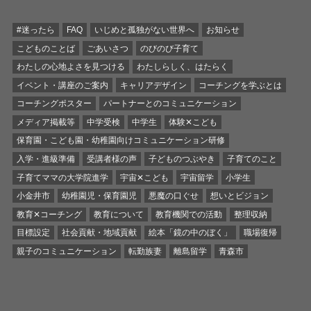
#迷ったら
FAQ
いじめと孤独がない世界へ
お知らせ
こどものことば
ごあいさつ
のびのび子育て
わたしの心地よさを見つける
わたしらしく、はたらく
イベント・講座のご案内
キャリアデザイン
コーチングを学ぶとは
コーチングポスター
パートナーとのコミュニケーション
メディア掲載等
中学受検
中学生
体験✕こども
保育園・こども園・幼稚園向けコミュニケーション研修
入学・進級準備
受講者様の声
子どものつぶやき
子育てのこと
子育てママの大学院進学
宇宙✕こども
宇宙留学
小学生
小金井市
幼稚園児・保育園児
悪魔の口ぐせ
想いとビジョン
教育✕コーチング
教育について
教育機関での活動
整理収納
目標設定
社会貢献・地域貢献
絵本「鏡の中のぼく」
職場復帰
親子のコミュニケーション
転勤族妻
離島留学
青森市