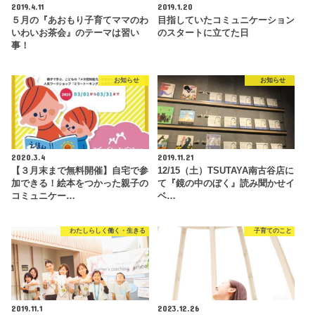
2019.4.11
2019.1.20
５月の『あおもり子育てママのわ
目指していたコミュニケーション
いわいお茶会』のテーマは習い
のスタートに立てた日
事！
お知らせ
お知らせ
2020.3.4
2019.11.21
【３月末まで無料開催】自宅で参
12/15（土）TSUTAYA南古谷店に
加できる！絵本をつかった親子の
て『鏡の中のぼく』読み聞かせイ
コミュニケー…
ベ…
わたしらしく働く・生きる
子育てのこと
2019.11.1
2023.12.26