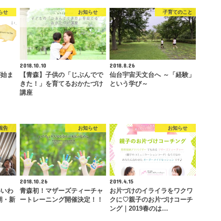
らせ
お知らせ
子育てのこと
2018.10.10
2018.8.26
が始ま
【青森】子供の「じぶんでで
仙台宇宙天文台へ ～「経験」
きた！」を育てるおかたづけ
という学び～
講座
報告
お知らせ
お知らせ
2018.10.26
2019.4.15
わいわ
青森初！マザーズティーチャ
お片づけのイライラをワクワ
学期・新
ートレーニング開催決定！！
クに♡親子のお片づけコーチ
ング｜2019春のは…