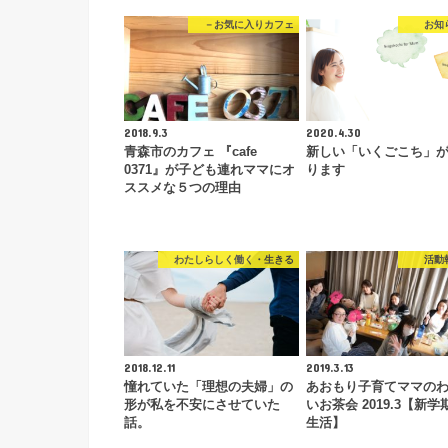
－お気に入りカフェ
お知
2018.9.3
2020.4.30
青森市のカフェ 『cafe
新しい「いくごこち」
0371』が子ども連れママにオ
ります
ススメな５つの理由
わたしらしく働く・生きる
活動
2018.12.11
2019.3.13
憧れていた「理想の夫婦」の
あおもり子育てママの
形が私を不安にさせていた
いお茶会 2019.3【新
話。
生活】