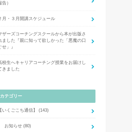
報告）
２月・３月開講スケジュール
マザーズコーチングスクールから本が出版さ
れました『親に知って欲しかった「悪魔の口
ぐせ」』
高校生へキャリアコーチング授業をお届けし
てきました
カテゴリー
【いくごこち通信】
(143)
お知らせ
(80)