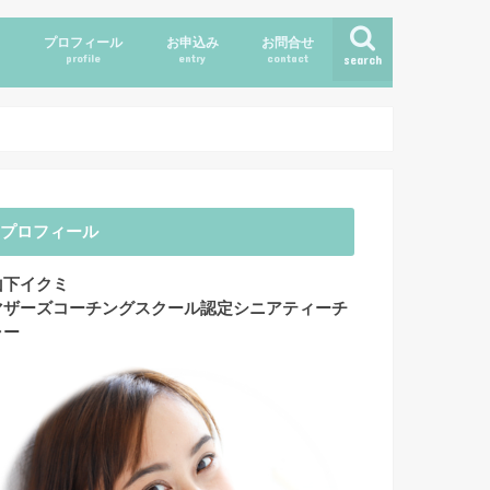
ス
プロフィール
お申込み
お問合せ
profile
entry
contact
search
プロフィール
山下イクミ
マザーズコーチングスクール認定シニアティーチ
ャー