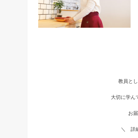
教員とし
大切に学ん
お届
＼ 詳