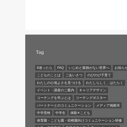
Tag
#迷ったら
FAQ
いじめと孤独がない世界へ
お知ら
こどものことば
ごあいさつ
のびのび子育て
わたしの心地よさを見つける
わたしらしく、はたらく
イベント・講座のご案内
キャリアデザイン
コーチングを学ぶとは
コーチングポスター
パートナーとのコミュニケーション
メディア掲載等
中学受検
中学生
体験✕こども
保育園・こども園・幼稚園向けコミュニケーション研修