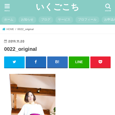
いくごこち
menu
search
ホーム
お知らせ
ブログ
サービス
プロフィール
お申込
HOME
0022_original
2019.11.20
0022_original
LINE