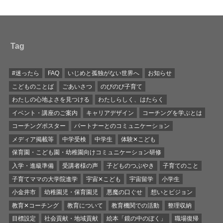
Tag
#迷ったら
FAQ
いじめと孤独がない世界へ
お知らせ
こどものことば
ごあいさつ
のびのび子育て
わたしの心地よさを見つける
わたしらしく、はたらく
イベント・講座のご案内
キャリアデザイン
コーチングを学ぶとは
コーチングポスター
パートナーとのコミュニケーション
メディア掲載等
中学受検
中学生
体験✕こども
保育園・こども園・幼稚園向けコミュニケーション研修
入学・進級準備
受講者様の声
子どものつぶやき
子育てのこと
子育てママの大学院進学
宇宙✕こども
宇宙留学
小学生
小金井市
幼稚園児・保育園児
悪魔の口ぐせ
想いとビジョン
教育✕コーチング
教育について
教育機関での活動
整理収納
目標設定
社会貢献・地域貢献
絵本「鏡の中のぼく」
職場復帰