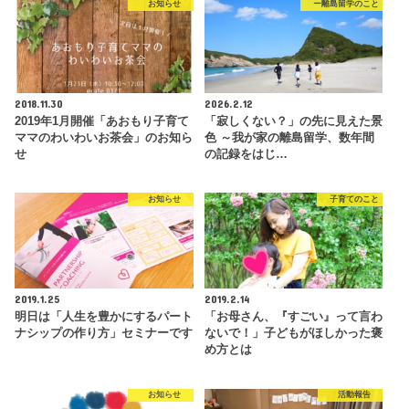
お知らせ
ー離島留学のこと
2018.11.30
2026.2.12
2019年1月開催「あおもり子育て
「寂しくない？」の先に見えた景
ママのわいわいお茶会」のお知ら
色 ～我が家の離島留学、数年間
せ
の記録をはじ…
お知らせ
子育てのこと
2019.1.25
2019.2.14
明日は「人生を豊かにするパート
「お母さん、『すごい』って言わ
ナシップの作り方」セミナーです
ないで！」子どもがほしかった褒
め方とは
お知らせ
活動報告