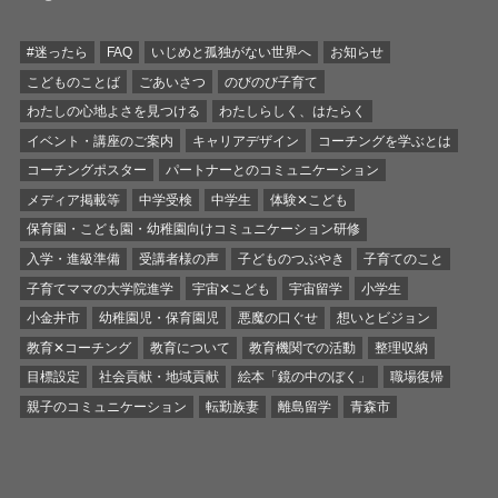
#迷ったら
FAQ
いじめと孤独がない世界へ
お知らせ
こどものことば
ごあいさつ
のびのび子育て
わたしの心地よさを見つける
わたしらしく、はたらく
イベント・講座のご案内
キャリアデザイン
コーチングを学ぶとは
コーチングポスター
パートナーとのコミュニケーション
メディア掲載等
中学受検
中学生
体験✕こども
保育園・こども園・幼稚園向けコミュニケーション研修
入学・進級準備
受講者様の声
子どものつぶやき
子育てのこと
子育てママの大学院進学
宇宙✕こども
宇宙留学
小学生
小金井市
幼稚園児・保育園児
悪魔の口ぐせ
想いとビジョン
教育✕コーチング
教育について
教育機関での活動
整理収納
目標設定
社会貢献・地域貢献
絵本「鏡の中のぼく」
職場復帰
親子のコミュニケーション
転勤族妻
離島留学
青森市