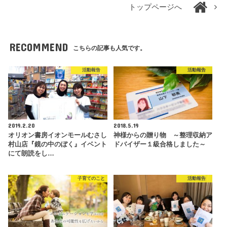
トップページへ
RECOMMEND
こちらの記事も人気です。
活動報告
活動報告
2019.2.20
2018.5.19
オリオン書房イオンモールむさし
神様からの贈り物 ～整理収納ア
村山店『鏡の中のぼく』イベント
ドバイザー１級合格しました～
にて朗読をし…
子育てのこと
活動報告