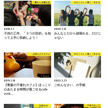
暮らしを整える
わたしらしく働く・生きる
2018.3.1
2020.1.15
子供の工作、「３つの目的」を知
みんなとだから頑張れる、だけじ
って上手に収納しよう！
ゃない
－お気に入りカフェ
わたしらしく働く・生きる
2019.1.18
2022.3.31
【青森の子連れカフェ】ほっこり
ごめんなさい、の手紙
心あたまる時間が過ごせるcafe
oink…
お知らせ
子育てのこと