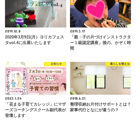
2019.12.8
2019.3.17
2020年3月9日(月）ヨリカフェス
「親・子の片づけインストラクタ
タvol.4に出展いたします
ー１級認定講座」後の、かぞく時
間
お知らせ
暮らしを整える
2023.1.24
2018.6.21
「花まる子育てカレッジ」にマザ
整理収納お片付けサポートとは？
ーズコーチングスクール副代表が
家事代行となにが違うの？
登壇します