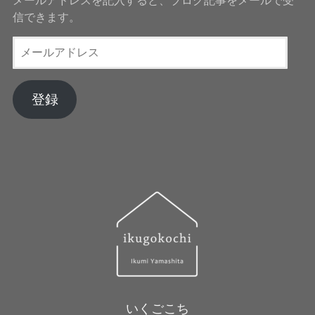
信できます。
メ
ー
ル
ア
登録
ド
レ
ス
いくごこち