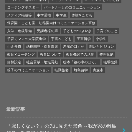
コーチングポスター
パートナーとのコミュニケーション
メディア掲載等
中学受検
中学生
体験✕こども
保育園・こども園・幼稚園向けコミュニケーション研修
入学・進級準備
受講者様の声
子どものつぶやき
子育てのこと
子育てママの大学院進学
宇宙✕こども
宇宙留学
小学生
小金井市
幼稚園児・保育園児
悪魔の口ぐせ
想いとビジョン
教育✕コーチング
教育について
教育機関での活動
整理収納
目標設定
社会貢献・地域貢献
絵本「鏡の中のぼく」
職場復帰
親子のコミュニケーション
転勤族妻
離島留学
青森市
最新記事
「寂しくない？」の先に見えた景色 ～我が家の離島